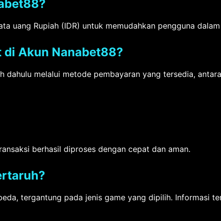
nabet88?
ata uang Rupiah (IDR) untuk memudahkan pengguna dalam 
t di Akun Nanabet88?
h dahulu melalui metode pembayaran yang tersedia, antara 
a transaksi berhasil diproses dengan cepat dan aman.
ertaruh?
eda, tergantung pada jenis game yang dipilih. Informasi t