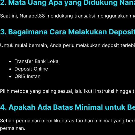
2. Mata Uang Apa yang Didukung Na
Saat ini, Nanabet88 mendukung transaksi menggunakan m
3. Bagaimana Cara Melakukan Deposi
Untuk mulai bermain, Anda perlu melakukan deposit terlebi
Transfer Bank Lokal
Deposit Online
QRIS Instan
Pilih metode yang paling sesuai, lalu ikuti instruksi hingg
4. Apakah Ada Batas Minimal untuk B
Setiap permainan memiliki batas taruhan minimal yang berb
permainan.