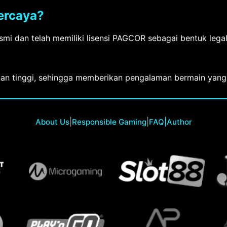
ercaya?
mi dan telah memiliki lisensi PAGCOR sebagai bentuk lega
nan tinggi, sehingga memberikan pengalaman bermain yang
|
|
|
About Us
Responsible Gaming
FAQ
Author