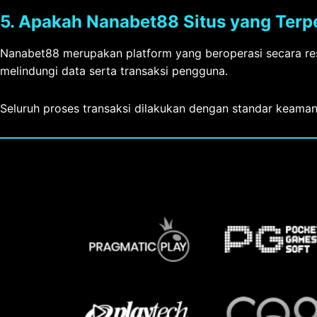
5. Apakah Nanabet88 Situs yang Terp
Nanabet88 merupakan platform yang beroperasi secara res
melindungi data serta transaksi pengguna.
Seluruh proses transaksi dilakukan dengan standar keama