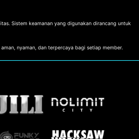
litas. Sistem keamanan yang digunakan dirancang untuk
 aman, nyaman, dan terpercaya bagi setiap member.