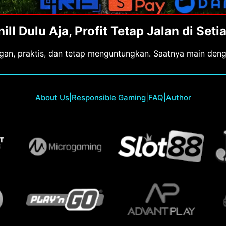
ll Dulu Aja, Profit Tetap Jalan di Se
, praktis, dan tetap menguntungkan. Saatnya main dengan 
|
|
|
About Us
Responsible Gaming
FAQ
Author